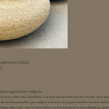
cadmium/nickel
m)
ijoux, organisés par catégories.
lise pour créer mes cabochons, il se peut que la collection soit limitée, voire que
 demande particulière, je m'adapte volontiers et je peux modifier certains détail
chaque descriptif, sont en laiton (blanc ou bronze) garantis sans allergènes (p