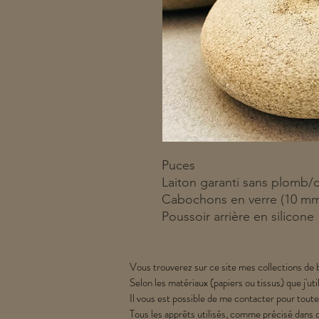
Puces
Laiton garanti sans plomb/
Cabochons en verre (10 m
Poussoir arrière en silicone
Vous trouverez sur ce site mes collections de b
Selon les matériaux (papiers ou tissus) que j'uti
Il vous est possible de me contacter pour toute
Tous les apprêts utilisés, comme précisé dans 