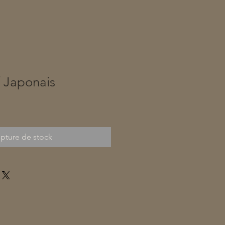
f Japonais
pture de stock