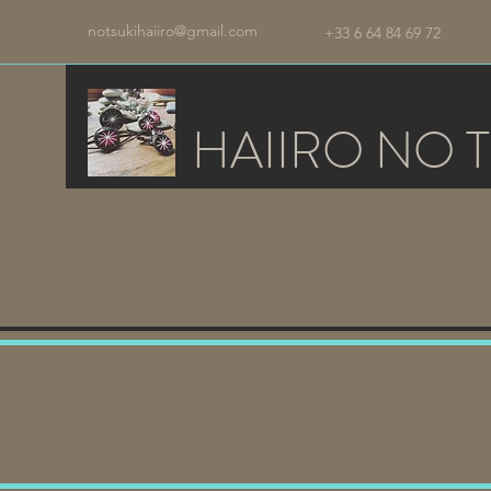
notsukihaiiro@gmail.com
+33 6 64 84 69 72
HAIIRO NO T