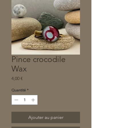
Pince crocodile
Wax
Prix
4,00 €
Quantité
*
Ajouter au panier