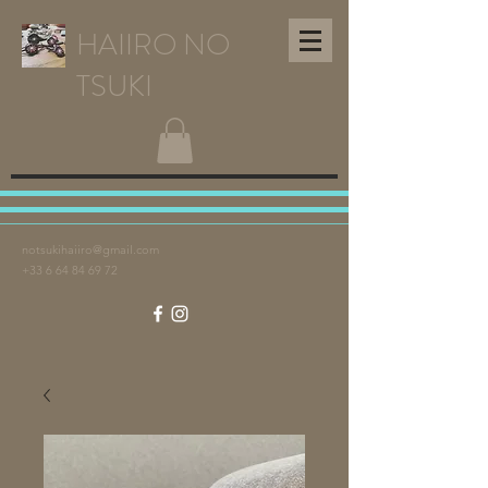
HAIIRO NO
TSUKI
notsukihaiiro@gmail.com
+33 6 64 84 69 72