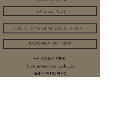
FRAIS DE PORT
CONDITIONS GENERALES DE VENTE
PAIEMENT SECURISE
HAIIRO NO TSUKI
1bis Rue Georges Cadoudal
56420 PLUMELEC
©2020 par HAIIRO NO TSUKI
Vous trouverez sur ce site mes collections
de bijoux, organisés par catégories.
Selon les matériaux (papiers ou tissus)