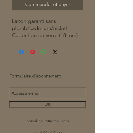
Commander et payer
Laiton garanti sans
plomb/cadmium/nickel
Cabochon en verre (18 mm)
Formulaire d'abonnement
OK
notsukihaiiro@gmail.com
+33 6 64 84 69 72