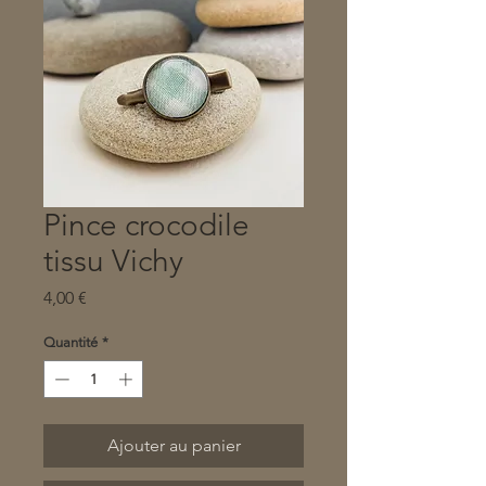
Pince crocodile
tissu Vichy
Prix
4,00 €
Quantité
*
Ajouter au panier