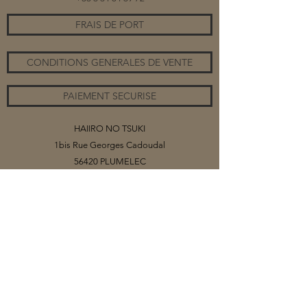
FRAIS DE PORT
CONDITIONS GENERALES DE VENTE
PAIEMENT SECURISE
HAIIRO NO TSUKI
1bis Rue Georges Cadoudal
56420 PLUMELEC
©2020 par HAIIRO NO TSUKI
Vous trouverez sur ce site mes collections
de bijoux, organisés par catégories.
Selon les matériaux (papiers ou tissus)