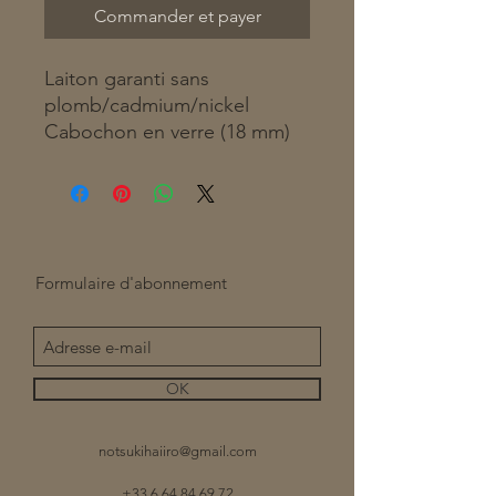
Commander et payer
Laiton garanti sans
plomb/cadmium/nickel
Cabochon en verre (18 mm)
Formulaire d'abonnement
OK
notsukihaiiro@gmail.com
+33 6 64 84 69 72