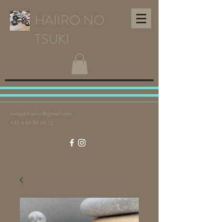
HAIIRO NO
TSUKI
notsukihaiiro@gmail.com
+33 6 64 84 69 72