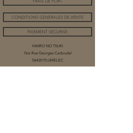
FRAIS DE PORT
CONDITIONS GENERALES DE VENTE
PAIEMENT SECURISE
HAIIRO NO TSUKI
1bis Rue Georges Cadoudal
56420 PLUMELEC
©2020 par HAIIRO NO TSUKI
Vous trouverez sur ce site mes collections
de bijoux, organisés par catégories.
Selon les matériaux (papiers ou tissus)
que j'utilise pour créer mes cabochons, il