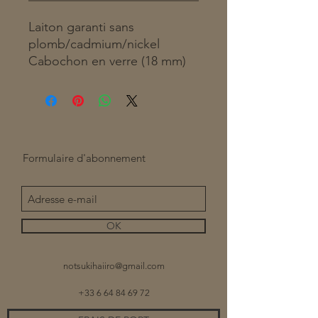
Laiton garanti sans
plomb/cadmium/nickel
Cabochon en verre (18 mm)
Formulaire d'abonnement
OK
notsukihaiiro@gmail.com
+33 6 64 84 69 72