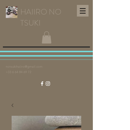
HAIIRO NO
TSUKI
notsukihaiiro@gmail.com
+33 6 64 84 69 72