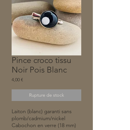
Pince croco tissu
Noir Pois Blanc
Prix
4,00 €
Rupture de stock
Laiton (blanc) garanti sans
plomb/cadmium/nickel
Cabochon en verre (18 mm)