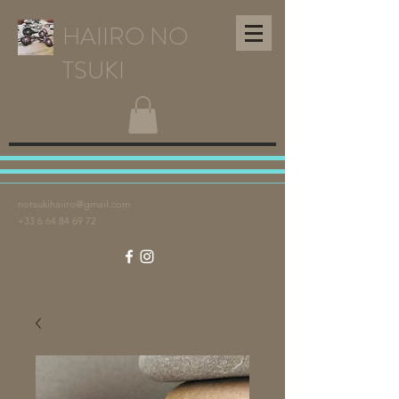
HAIIRO NO
TSUKI
notsukihaiiro@gmail.com
+33 6 64 84 69 72