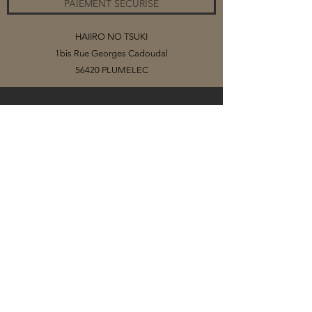
PAIEMENT SECURISE
HAIIRO NO TSUKI
1bis Rue Georges Cadoudal
56420 PLUMELEC
©2020 par HAIIRO NO TSUKI
Vous trouverez sur ce site mes collections
de bijoux, organisés par catégories.
Selon les matériaux (papiers ou tissus)
que j'utilise pour créer mes cabochons, il
se peut que la collection soit limitée, voire
que le bijou soit une pièce unique.
Il vous est possible de me contacter pour
toute demande particulière, je m'adapte