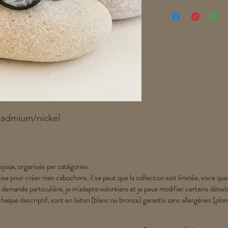
cadmium/nickel
)
ijoux, organisés par catégories.
lise pour créer mes cabochons, il se peut que la collection soit limitée, voire que
 demande particulière, je m'adapte volontiers et je peux modifier certains détail
chaque descriptif, sont en laiton (blanc ou bronze) garantis sans allergènes (p