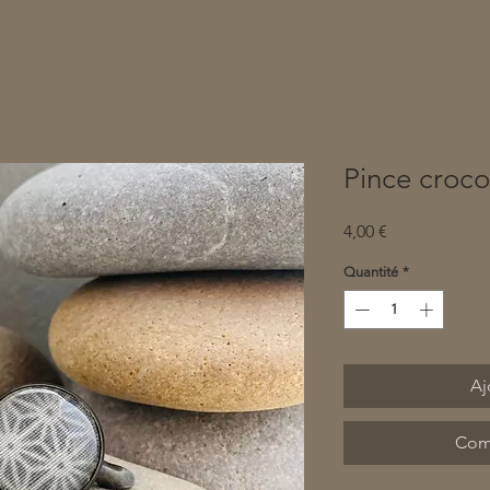
Pince croco
Prix
4,00 €
Quantité
*
Aj
Com