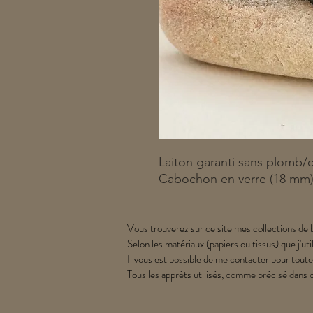
Laiton garanti sans plomb/
Cabochon en verre (18 mm
Vous trouverez sur ce site mes collections de b
Selon les matériaux (papiers ou tissus) que j'uti
Il vous est possible de me contacter pour toute
Tous les apprêts utilisés, comme précisé dans 