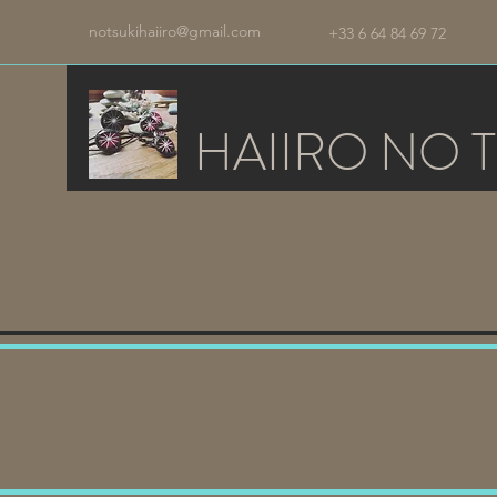
notsukihaiiro@gmail.com
+33 6 64 84 69 72
HAIIRO NO T