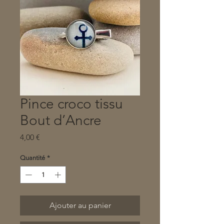
Pince croco tissu
Bout d’Ancre
Prix
4,00 €
Quantité
*
Ajouter au panier