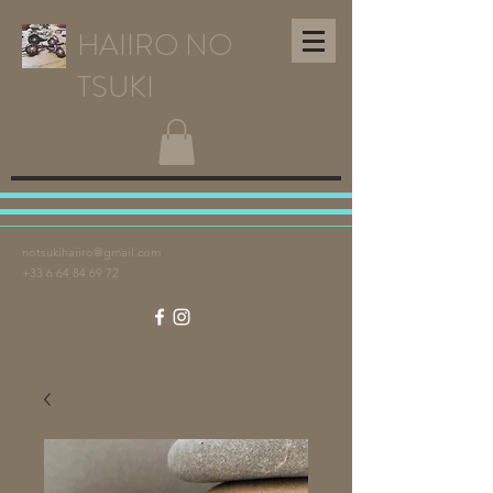
HAIIRO NO
TSUKI
notsukihaiiro@gmail.com
+33 6 64 84 69 72