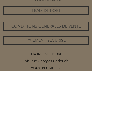
FRAIS DE PORT
CONDITIONS GENERALES DE VENTE
PAIEMENT SECURISE
HAIIRO NO TSUKI
1bis Rue Georges Cadoudal
56420 PLUMELEC
©2020 par HAIIRO NO TSUKI
Vous trouverez sur ce site mes collections
de bijoux, organisés par catégories.
Selon les matériaux (papiers ou tissus)