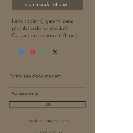
Commander et payer
Laiton (blanc) garanti sans
plomb/cadmium/nickel
Cabochon en verre (18 mm)
Formulaire d'abonnement
OK
notsukihaiiro@gmail.com
+33 6 64 84 69 72