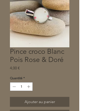
Pince croco Blanc
Pois Rose & Doré
Prix
4,00 €
Quantité
*
Ajouter au panier