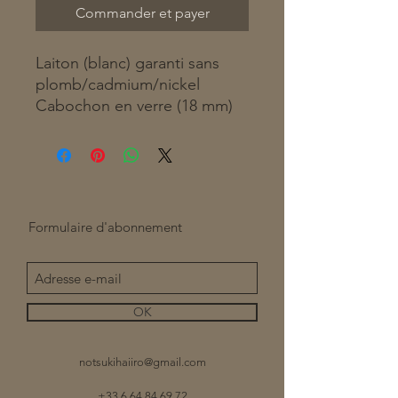
Commander et payer
Laiton (blanc) garanti sans
plomb/cadmium/nickel
Cabochon en verre (18 mm)
Formulaire d'abonnement
OK
notsukihaiiro@gmail.com
+33 6 64 84 69 72