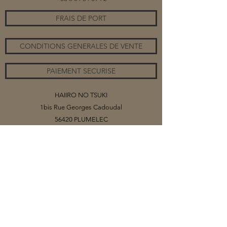
FRAIS DE PORT
CONDITIONS GENERALES DE VENTE
PAIEMENT SECURISE
HAIIRO NO TSUKI
1bis Rue Georges Cadoudal
56420 PLUMELEC
©2020 par HAIIRO NO TSUKI
Vous trouverez sur ce site mes collections
de bijoux, organisés par catégories.
Selon les matériaux (papiers ou tissus)