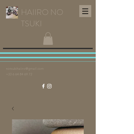
HAIIRO NO
TSUKI
notsukihaiiro@gmail.com
+33 6 64 84 69 72