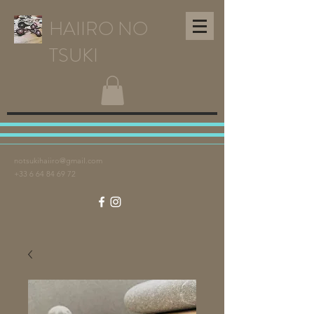
HAIIRO NO
TSUKI
notsukihaiiro@gmail.com
+33 6 64 84 69 72