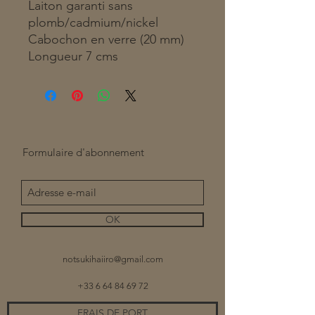
Laiton garanti sans
plomb/cadmium/nickel
Cabochon en verre (20 mm)
Longueur 7 cms
Formulaire d'abonnement
OK
notsukihaiiro@gmail.com
+33 6 64 84 69 72
FRAIS DE PORT