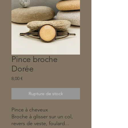
Pince broche
Dorée
Prix
8,00 €
Rupture de stock
Pince à cheveux
Broche à glisser sur un col,
revers de veste, foulard...