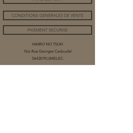
CONDITIONS GENERALES DE VENTE
PAIEMENT SECURISE
HAIIRO NO TSUKI
1bis Rue Georges Cadoudal
56420 PLUMELEC
©2020 par HAIIRO NO TSUKI
Vous trouverez sur ce site mes collections
de bijoux, organisés par catégories.
Selon les matériaux (papiers ou tissus)
que j'utilise pour créer mes cabochons, il
se peut que la collection soit limitée, voire