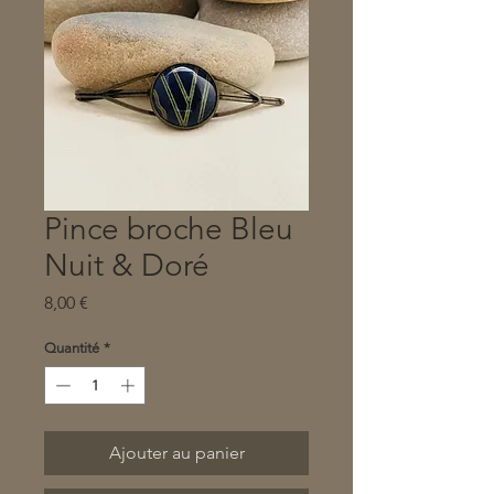
Pince broche Bleu
Nuit & Doré
Prix
8,00 €
Quantité
*
Ajouter au panier