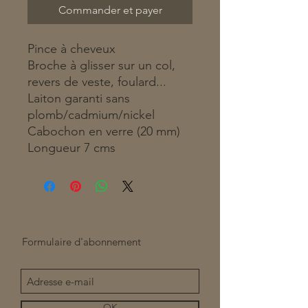
Commander et payer
Pince à cheveux
Broche à glisser sur un col,
revers de veste, foulard...
Laiton garanti sans
plomb/cadmium/nickel
Cabochon en verre (20 mm)
Longueur 7 cms
Formulaire d'abonnement
OK