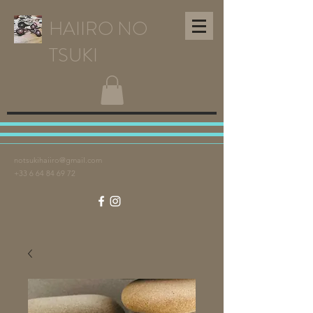
HAIIRO NO
TSUKI
notsukihaiiro@gmail.com
+33 6 64 84 69 72