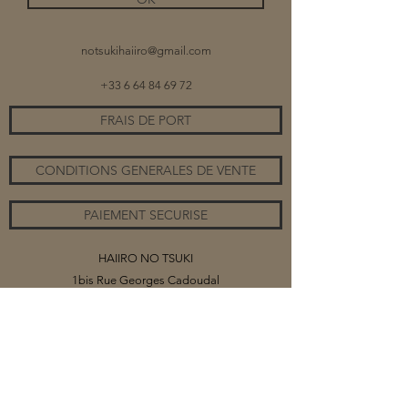
notsukihaiiro@gmail.com
+33 6 64 84 69 72
FRAIS DE PORT
CONDITIONS GENERALES DE VENTE
PAIEMENT SECURISE
HAIIRO NO TSUKI
1bis Rue Georges Cadoudal
56420 PLUMELEC
©2020 par HAIIRO NO TSUKI