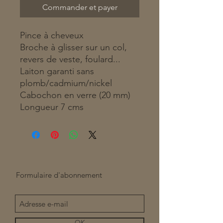
Commander et payer
Pince à cheveux
Broche à glisser sur un col,
revers de veste, foulard...
Laiton garanti sans
plomb/cadmium/nickel
Cabochon en verre (20 mm)
Longueur 7 cms
Formulaire d'abonnement
OK