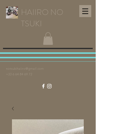
HAIIRO NO
TSUKI
notsukihaiiro@gmail.com
+33 6 64 84 69 72