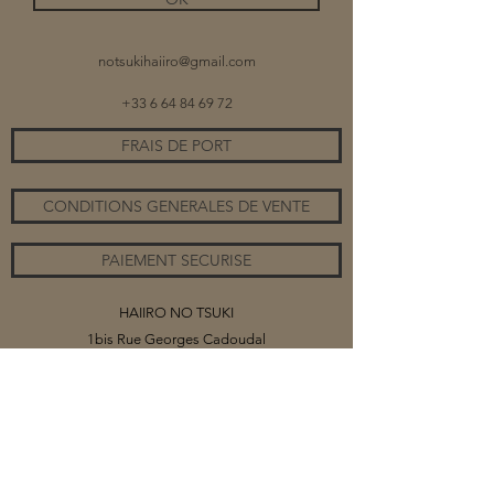
notsukihaiiro@gmail.com
+33 6 64 84 69 72
FRAIS DE PORT
CONDITIONS GENERALES DE VENTE
PAIEMENT SECURISE
HAIIRO NO TSUKI
1bis Rue Georges Cadoudal
56420 PLUMELEC
©2020 par HAIIRO NO TSUKI