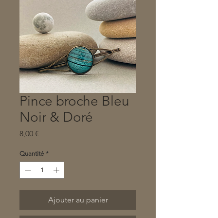
Pince broche Bleu
Noir & Doré
Prix
8,00 €
Quantité
*
Ajouter au panier