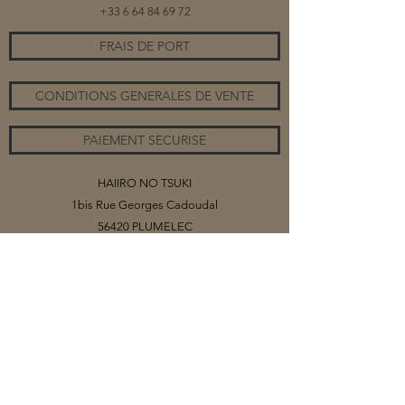
+33 6 64 84 69 72
FRAIS DE PORT
CONDITIONS GENERALES DE VENTE
PAIEMENT SECURISE
HAIIRO NO TSUKI
1bis Rue Georges Cadoudal
56420 PLUMELEC
©2020 par HAIIRO NO TSUKI
Vous trouverez sur ce site mes collections
de bijoux, organisés par catégories.
Selon les matériaux (papiers ou tissus)