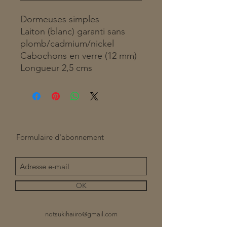
Dormeuses simples
Laiton (blanc) garanti sans
plomb/cadmium/nickel
Cabochons en verre (12 mm)
Longueur 2,5 cms
Formulaire d'abonnement
OK
notsukihaiiro@gmail.com