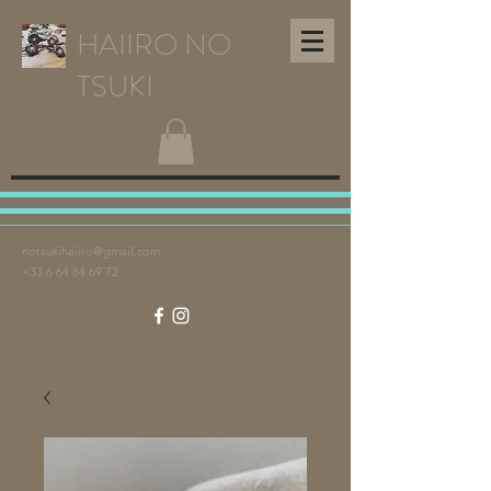
HAIIRO NO
TSUKI
notsukihaiiro@gmail.com
+33 6 64 84 69 72