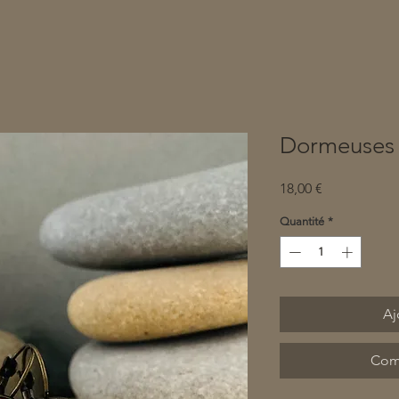
Dormeuses 
Prix
18,00 €
Quantité
*
Aj
Com