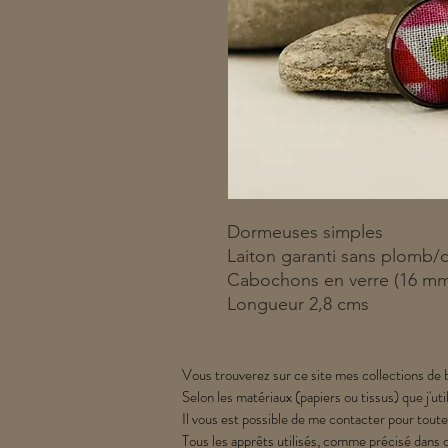
Dormeuses simples
Laiton garanti sans plomb/
Cabochons en verre (16 m
Longueur 2,8 cms
Vous trouverez sur ce site mes collections de b
Selon les matériaux (papiers ou tissus) que j'uti
Il vous est possible de me contacter pour toute
Tous les apprêts utilisés, comme précisé dans 