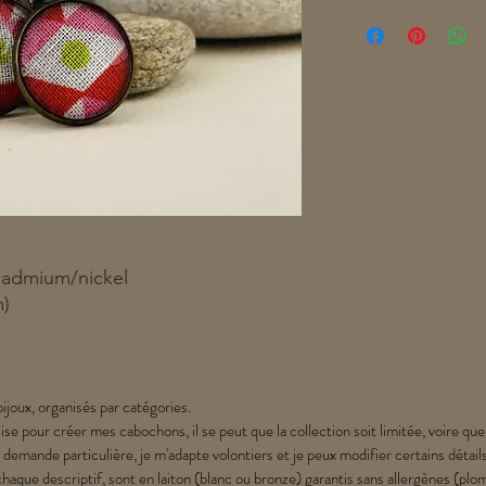
cadmium/nickel
m)
ijoux, organisés par catégories.
lise pour créer mes cabochons, il se peut que la collection soit limitée, voire que
 demande particulière, je m'adapte volontiers et je peux modifier certains détail
chaque descriptif, sont en laiton (blanc ou bronze) garantis sans allergènes (p