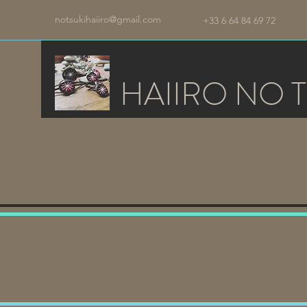
notsukihaiiro@gmail.com
+33 6 64 84 69 72
HAIIRO NO T