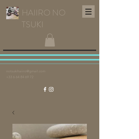
HAIIRO NO
TSUKI
notsukihaiiro@gmail.com
+33 6 64 84 69 72