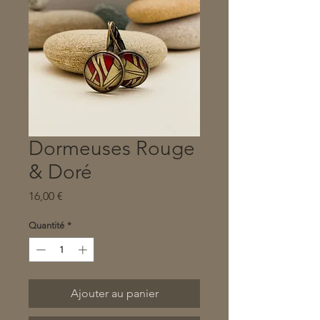
Dormeuses Rouge
& Doré
Prix
16,00 €
Quantité
*
Ajouter au panier