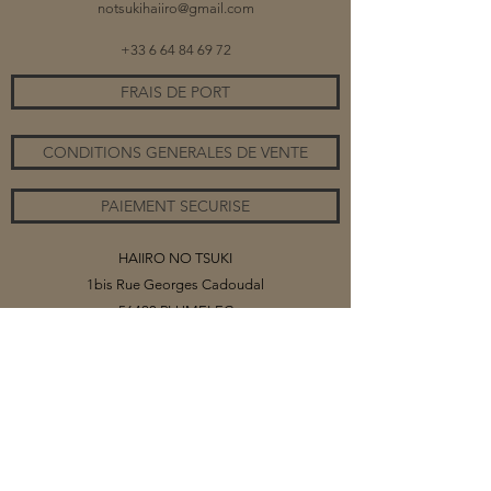
notsukihaiiro@gmail.com
+33 6 64 84 69 72
FRAIS DE PORT
CONDITIONS GENERALES DE VENTE
PAIEMENT SECURISE
HAIIRO NO TSUKI
1bis Rue Georges Cadoudal
56420 PLUMELEC
©2020 par HAIIRO NO TSUKI
Vous trouverez sur ce site mes collections