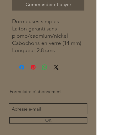
Commander et payer
Dormeuses simples
Laiton garanti sans
plomb/cadmium/nickel
Cabochons en verre (14 mm)
Longueur 2,8 cms
Formulaire d'abonnement
OK