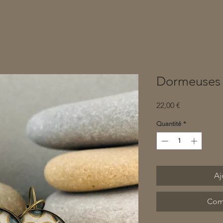
Dormeuses
Prix
22,00 €
Quantité
*
Aj
Com