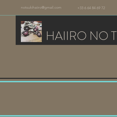
notsukihaiiro@gmail.com
+33 6 64 84 69 72
HAIIRO NO T