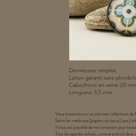
Dormeuses simples
Laiton garanti sans plomb/
Cabochons en verre (20 m
Longueur 3,5 cms
Vous trouverez sur ce site mes collections de b
Selon les matériaux (papiers ou tissus) que j'uti
Il vous est possible de me contacter pour toute
Tous les apprêts utilisés, comme précisé dans 