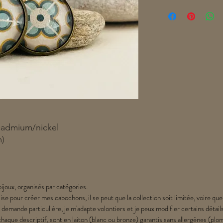
cadmium/nickel
m)
ijoux, organisés par catégories.
lise pour créer mes cabochons, il se peut que la collection soit limitée, voire que
 demande particulière, je m'adapte volontiers et je peux modifier certains détail
chaque descriptif, sont en laiton (blanc ou bronze) garantis sans allergènes (p