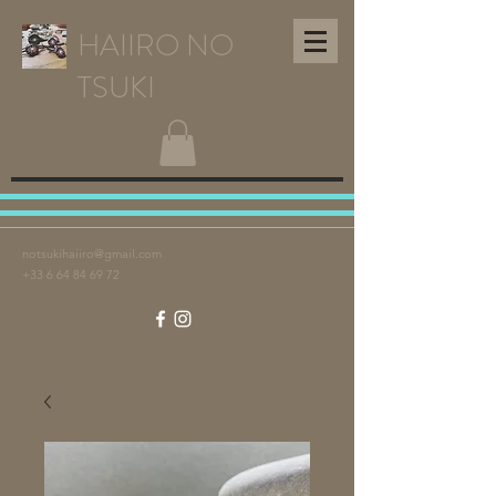
HAIIRO NO
TSUKI
notsukihaiiro@gmail.com
+33 6 64 84 69 72