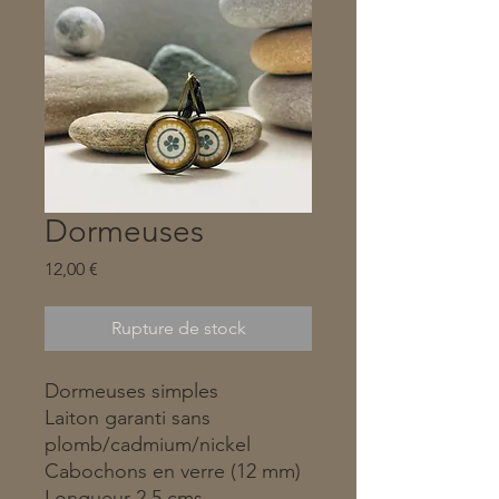
Dormeuses
Prix
12,00 €
Rupture de stock
Dormeuses simples
Laiton garanti sans
plomb/cadmium/nickel
Cabochons en verre (12 mm)
Longueur 2,5 cms