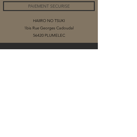
PAIEMENT SECURISE
HAIIRO NO TSUKI
1bis Rue Georges Cadoudal
56420 PLUMELEC
©2020 par HAIIRO NO TSUKI
Vous trouverez sur ce site mes collections
de bijoux, organisés par catégories.
Selon les matériaux (papiers ou tissus)
que j'utilise pour créer mes cabochons, il
se peut que la collection soit limitée, voire
que le bijou soit une pièce unique.
Il vous est possible de me contacter pour
toute demande particulière, je m'adapte