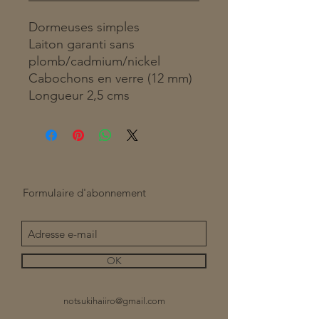
Dormeuses simples
Laiton garanti sans
plomb/cadmium/nickel
Cabochons en verre (12 mm)
Longueur 2,5 cms
Formulaire d'abonnement
OK
notsukihaiiro@gmail.com