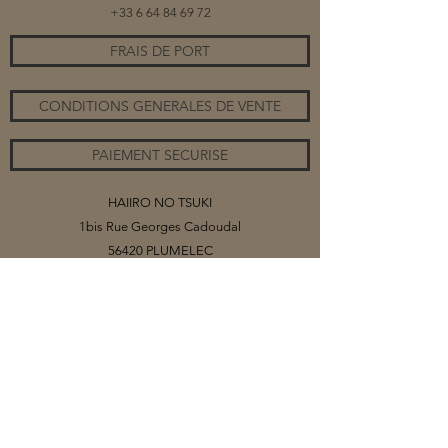
+33 6 64 84 69 72
FRAIS DE PORT
CONDITIONS GENERALES DE VENTE
PAIEMENT SECURISE
HAIIRO NO TSUKI
1bis Rue Georges Cadoudal
56420 PLUMELEC
©2020 par HAIIRO NO TSUKI
Vous trouverez sur ce site mes collections
de bijoux, organisés par catégories.
Selon les matériaux (papiers ou tissus)