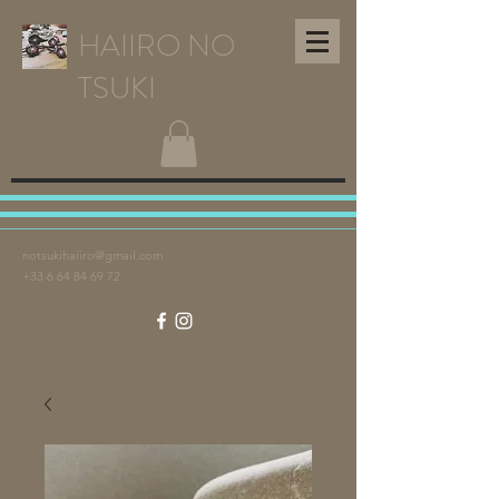
HAIIRO NO
TSUKI
notsukihaiiro@gmail.com
+33 6 64 84 69 72