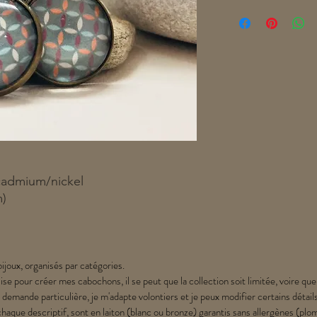
cadmium/nickel
m)
ijoux, organisés par catégories.
lise pour créer mes cabochons, il se peut que la collection soit limitée, voire que
 demande particulière, je m'adapte volontiers et je peux modifier certains détail
chaque descriptif, sont en laiton (blanc ou bronze) garantis sans allergènes (p