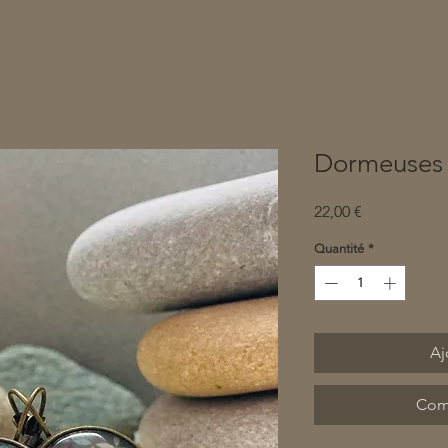
Dormeuses
Prix
22,00 €
Quantité
*
Aj
Com