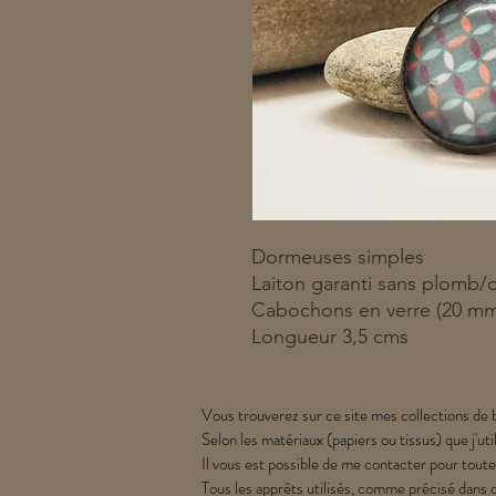
Dormeuses simples
Laiton garanti sans plomb/
Cabochons en verre (20 m
Longueur 3,5 cms
Vous trouverez sur ce site mes collections de b
Selon les matériaux (papiers ou tissus) que j'uti
Il vous est possible de me contacter pour toute
Tous les apprêts utilisés, comme précisé dans 