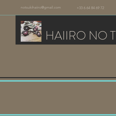
notsukihaiiro@gmail.com
+33 6 64 84 69 72
HAIIRO NO T