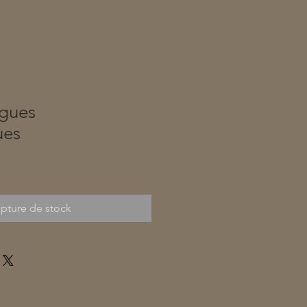
ngues
ues
pture de stock