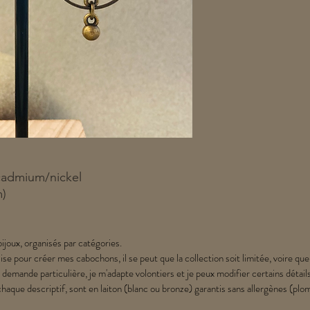
cadmium/nickel
m)
ijoux, organisés par catégories.
lise pour créer mes cabochons, il se peut que la collection soit limitée, voire que
 demande particulière, je m'adapte volontiers et je peux modifier certains détail
chaque descriptif, sont en laiton (blanc ou bronze) garantis sans allergènes (p