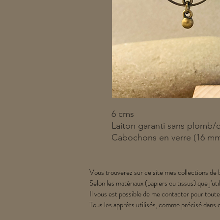
6 cms
Laiton garanti sans plomb/
Cabochons en verre (16 m
Vous trouverez sur ce site mes collections de b
Selon les matériaux (papiers ou tissus) que j'uti
Il vous est possible de me contacter pour toute
Tous les apprêts utilisés, comme précisé dans 