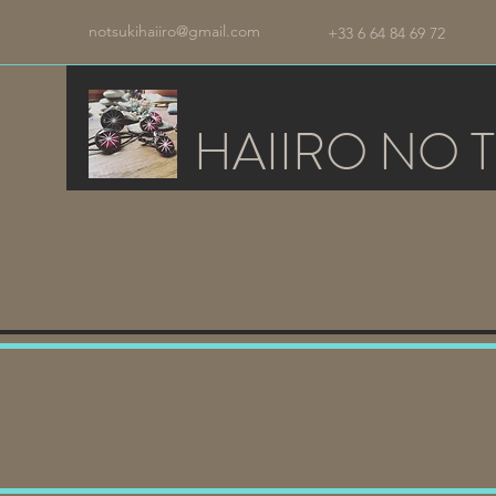
notsukihaiiro@gmail.com
+33 6 64 84 69 72
HAIIRO NO T