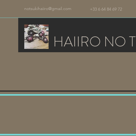
notsukihaiiro@gmail.com
+33 6 64 84 69 72
HAIIRO NO T