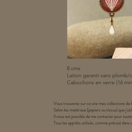
8 cms
Laiton garanti sans plomb/
Cabochons en verre (16 m
Vous trouverez sur ce site mes collections de b
Selon les matériaux (papiers ou tissus) que j'uti
Il vous est possible de me contacter pour toute
Tous les apprêts utilisés, comme précisé dans 