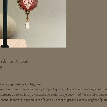
cadmium/nickel
m)
ijoux, organisés par catégories.
lise pour créer mes cabochons, il se peut que la collection soit limitée, voire que
 demande particulière, je m'adapte volontiers et je peux modifier certains détail
chaque descriptif, sont en laiton (blanc ou bronze) garantis sans allergènes (p