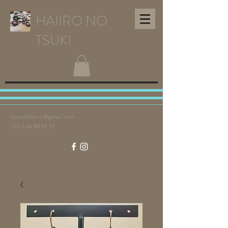
HAIIRO NO
TSUKI
notsukihaiiro@gmail.com
+33 6 64 84 69 72