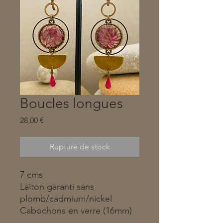
Boucles longues
Prix
28,00 €
Rupture de stock
7 cms
Laiton garanti sans
plomb/cadmium/nickel
Cabochons en verre (16mm)