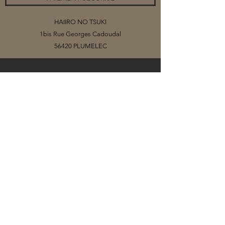
HAIIRO NO TSUKI
1bis Rue Georges Cadoudal
56420 PLUMELEC
©2020 par HAIIRO NO TSUKI
Vous trouverez sur ce site mes collections
de bijoux, organisés par catégories.
Selon les matériaux (papiers ou tissus)
que j'utilise pour créer mes cabochons, il
se peut que la collection soit limitée, voire
que le bijou soit une pièce unique.
Il vous est possible de me contacter pour
toute demande particulière, je m'adapte
volontiers et je peux modifier certains